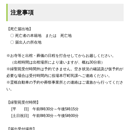
注意事項
【死亡届出地】
〇 死亡者の本籍地 または 死亡地
〇 届出人の所在地
※お寺等と出棺・葬儀の日程を打合せしてからお越しください。
（出棺時間は出棺場所により違いますが、概ね30分前）
※緑聖苑受付時間外は予約できません。空き状況の確認及び仮予約が
必要な場合は受付時間内に役場本庁町民課へご連絡ください。
※霊柩自動車の予約や葬祭事業所との連絡はご遺族から行ってくださ
い。
【緑聖苑受付時間】
[平 日] 午前8時30分～午後5時15分
[土日祝日] 午前8時30分～午後5時00分
【届出受付場所】