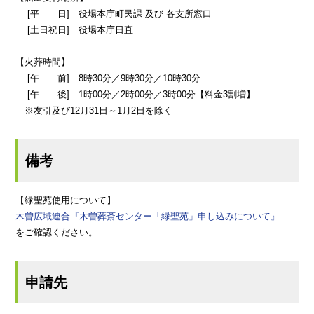
[平 日] 役場本庁町民課 及び 各支所窓口
[土日祝日] 役場本庁日直
【火葬時間】
[午 前] 8時30分／9時30分／10時30分
[午 後] 1時00分／2時00分／3時00分【料金3割増】
※友引及び12月31日～1月2日を除く
備考
【緑聖苑使用について】
木曽広域連合『木曽葬斎センター「緑聖苑」申し込みについて』
をご確認ください。
申請先