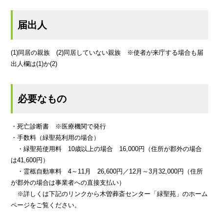
届出人
(1)同居の親族 (2)同居していない親族 ※使者が来庁する場合も届
出人欄は(1)か(2)
必要なもの
・死亡診断書 ※医療機関で発行
・手数料（緑聖苑利用の場合）
・緑聖苑使用料 10歳以上の場合 16,000円（住所が郡外の場合
は41,600円）
・霊柩自動車料 4～11月 26,600円／12月～3月32,000円（住所
が郡外の場合は事業者への直接支払い）
※詳しくは下記のリンクから木曽葬斎センター「緑聖苑」のホーム
ページをご覧ください。