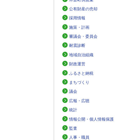
公有財産の売却
採用情報
施策・計画
審議会・委員会
耐震診断
地域自治組織
財政運営
ふるさと納税
まちづくり
議会
広報・広聴
統計
情報公開・個人情報保護
監査
人事・職員