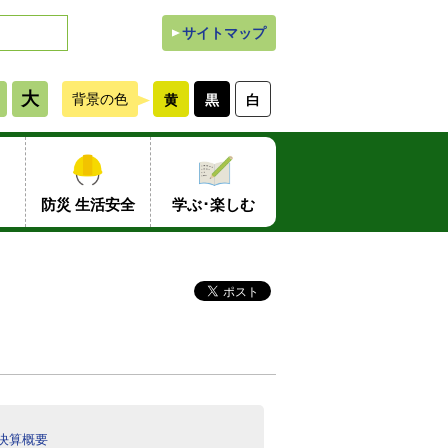
サイトマップ
大
背景の色
黄
黒
白
防災 生活安全
学ぶ･楽しむ
決算概要