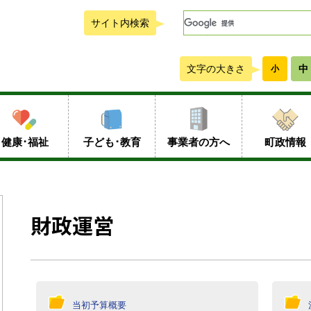
サイト内検索
文字の大きさ
中
小
健康･福祉
子ども･教育
事業者の方へ
町政情報
財政運営
当初予算概要