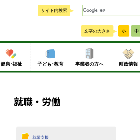
サイト内検索
文字の大きさ
中
小
健康･福祉
子ども･教育
事業者の方へ
町政情報
就職・労働
就業支援