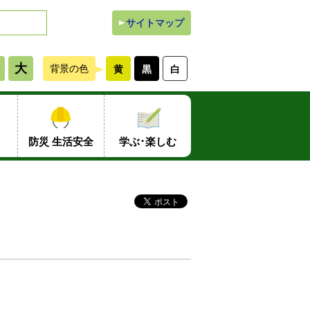
サイトマップ
大
背景の色
黄
黒
白
防災 生活安全
学ぶ･楽しむ