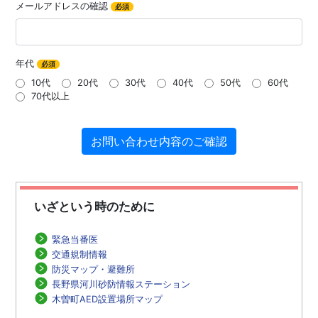
メールアドレスの確認
必須
年代
必須
10代
20代
30代
40代
50代
60代
70代以上
いざという時のために
緊急当番医
交通規制情報
防災マップ・避難所
長野県河川砂防情報ステーション
木曽町AED設置場所マップ