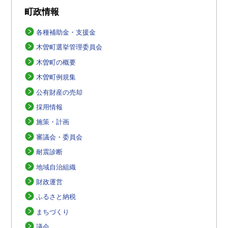
町政情報
各種補助金・支援金
木曽町選挙管理委員会
木曽町の概要
木曽町例規集
公有財産の売却
採用情報
施策・計画
審議会・委員会
耐震診断
地域自治組織
財政運営
ふるさと納税
まちづくり
議会