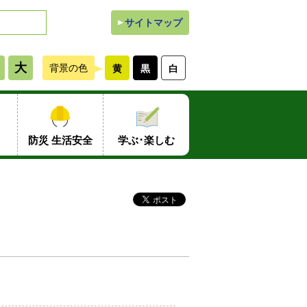
サイトマップ
大
背景の色
黄
黒
白
防災 生活安全
学ぶ･楽しむ