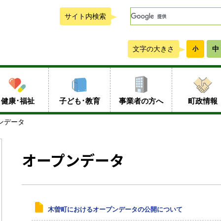
サイト内検索
文字の大きさ
中
小
健康･福祉
子ども･教育
事業者の方へ
町政情報
ンデータ
オープンデータ
木曽町におけるオープンデータの公開について