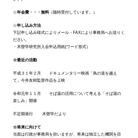
☆
年会費・・・無料
（随時受付しています。）
☆
申し込み方法
下記申し込み様式によりメール・FAXにより事務局へお送りく
ださい。
・木曽学研究所入会申込用紙(ワード形式）
☆最近の活動
平成３１年２月 ドキュメンタリー映画「鳥の道を越え
て」今井友樹監督作品を上映
令和元年１１月 そば湯の活用について考える「そば湯の
楽しみ」開催
不定期発行 木曽学だより
☆将来に向けて
当面は行政が事務局を担いますが、将来は独立した機関を目