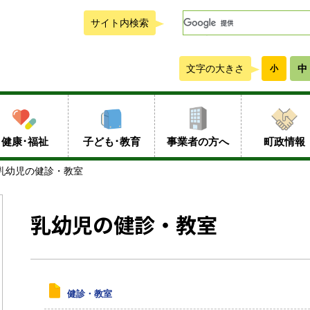
サイト内検索
文字の大きさ
中
小
健康･福祉
子ども･教育
事業者の方へ
町政情報
乳幼児の健診・教室
乳幼児の健診・教室
健診・教室