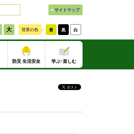
サイトマップ
大
背景の色
黄
黒
白
防災 生活安全
学ぶ･楽しむ