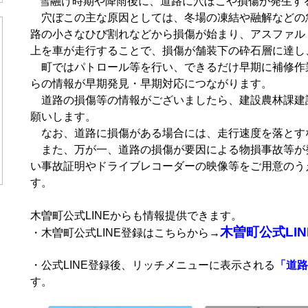
雪融け時期や降雨後に、道路に穴ぼこや損傷が発生す
穴ぼこの主な原因としては、冬場の凍結や融解などの
路の小さなひび割れなどから損傷が始まり、アスファル
上を車が走行することで、損傷が舗装下の砕石層に達し
町ではパトロール等を行い、できるだけ早期に補修作
らの情報が早期発見・早期対応につながります。
道路の損傷等の情報がございましたら、建設農林課建
願いします。
なお、道路に損傷がある場合には、走行速度を落とす
また、万が一、道路の損傷が要因による物損事故等が
い事故証明やドライブレコーダーの映像等をご用意のう
す。
木曽町公式LINEからも情報提供できます。
木曽町公式LIN
・木曽町公式LINE登録はこちらから→
・公式LINE登録後、リッチメニューに表示される
「道路
す。