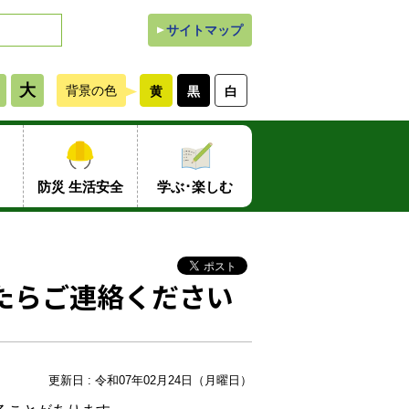
サイトマップ
大
背景の色
黄
黒
白
防災 生活安全
学ぶ･楽しむ
たらご連絡ください
更新日 : 令和07年02月24日（月曜日）