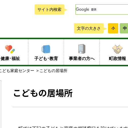
サイト内検索
文字の大きさ
中
小
健康･福祉
子ども･教育
事業者の方へ
町政情報
こども家庭センター
こどもの居場所
こどもの居場所