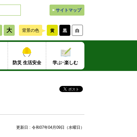
サイトマップ
大
背景の色
黄
黒
白
防災 生活安全
学ぶ･楽しむ
更新日 : 令和07年04月09日（水曜日）