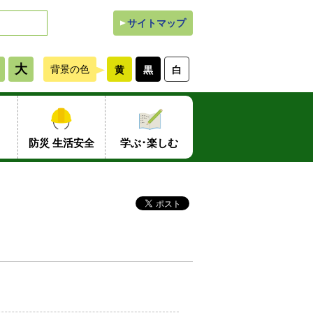
サイトマップ
大
背景の色
黄
黒
白
防災 生活安全
学ぶ･楽しむ