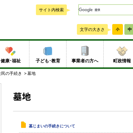
サイト内検索
文字の大きさ
中
小
健康･福祉
子ども･教育
事業者の方へ
町政情報
住民の手続き
墓地
墓地
墓じまいの手続きについて