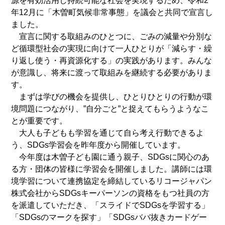
源を有効活用し持続可能な社会を実現するため、令和2
年12月に「木曽町気候非常事態」を議会と共同で宣言し
ました。
宣言に関する取組みのひとつに、ごみの減量や分別な
ど循環型社会の実現に向けて一人ひとりが「減らす・繰
り返し使う・再資源化する」の実践があります。みんな
が意識し、将来に渡って取組みを継続する必要がありま
す。
まずは学びの機会を提供し、ひとりひとりの行動が環
境問題につながり、”自分ごと”と捉えてもらうようなこ
とが重要です。
大人も子どもも学習を通じて自ら考え行動できるよ
う、SDGs学習会を昨年度から開催しています。
今年度は木曽子ども園に通う親子、SDGsに関心のあ
る方・団体の皆様に学習会を開催しました。講師には環
境学習について連携協定を締結しているリコージャパン
株式会社からSDGsキーパーソンの資格をもつ社員の方
を派遣していただき、「スライドでSDGsを学習する」
「SDGsのマークを探す」「SDGsババ抜きカードゲー