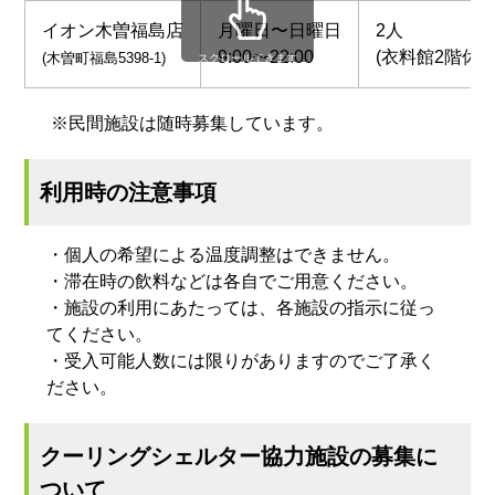
イオン木曽福島店
月曜日〜日曜日
2人
9:00〜22:00
(衣料館2階休憩ｽ
(木曽町福島5398-1)
スクロールできます
※民間施設は随時募集しています。
利用時の注意事項
・個人の希望による温度調整はできません。
・滞在時の飲料などは各自でご用意ください。
・施設の利用にあたっては、各施設の指示に従っ
てください。
・受入可能人数には限りがありますのでご了承く
ださい。
クーリングシェルター協力施設の募集に
ついて