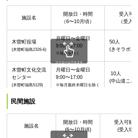
開放日・時間
受入可
施設名
（6〜10月頃）
（受入
月曜日〜金曜日
木曽町役場
50人
9:00〜17:00
(きそラボ・
(木曽町福島2326-6)
※祝日を除く
スクロールできます
木曽町文化交流
月曜日〜金曜日
10人
センター
9:00〜17:00
(中山道こみ
(木曽町福島5129)
※毎月最終木曜日を除く
民間施設
開放日・時間
受入可能
施設名
(6〜10月頃)
(受入場所