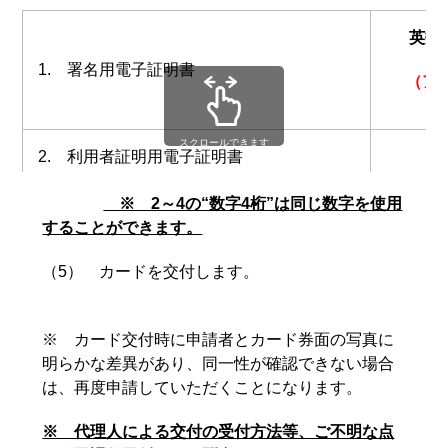
英数
1. 署名用電子証明書
（ア
スクロールできます
2. 利用者証明用電子証明書
※ 2～4の“数字4桁”は同じ数字を使用
3. 住民基本台帳事務用のアプリケーション
することができます。
4. 券面事項入力補助用アプリケーション
（5） カードを交付します。
※ カード交付時に申請者とカード券面の写真に
明らかな差異があり、同一性が確認できない場合
は、再度申請していただくことになります。
※ 代理人による交付の受付方法等、ご不明な点