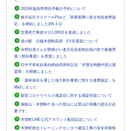
2025年版長野県民手帳の予約について
株式会社タスクールPlusと「産業振興に係る包括連携協
定」を締結しました(R6.4.1)
交通死亡事故ゼロ2,000日を達成しました
道の駅 日義木曽駒高原 EV充電器について
水野結凛さんが県障がい者文化芸術祭絵画の部で最優秀
賞（県知事賞）を受賞しました
日中平和友好条約締結45周年記念「木曽谷殉難中国人慰
霊祭」を開催しました
「森林保全を通じた地方創生事業に関する連携協定」を
締結しました
新型コロナウイルス感染症に対する感染対策について
御嶽山・木曽駒ケ岳への登山には登山計画書の提出が必
要です。
木曽町LINE公式アカウント配信設定について
木曽町総合トレーニングセンター建設工事の安全祈願祭