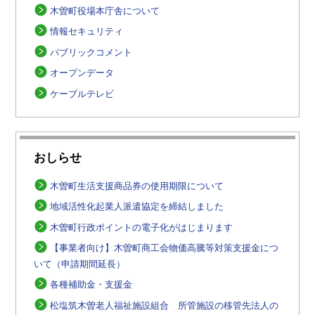
木曽町役場本庁舎について
情報セキュリティ
パブリックコメント
オープンデータ
ケーブルテレビ
おしらせ
木曽町生活支援商品券の使用期限について
地域活性化起業人派遣協定を締結しました
木曽町行政ポイントの電子化がはじまります
【事業者向け】木曽町商工会物価高騰等対策支援金につ
いて（申請期間延長）
各種補助金・支援金
松塩筑木曽老人福祉施設組合 所管施設の移管先法人の