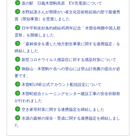
道の駅 日義木曽駒高原 EV充電器について
水野結凛さんが県障がい者文化芸術祭絵画の部で最優秀
賞（県知事賞）を受賞しました
日中平和友好条約締結45周年記念「木曽谷殉難中国人慰
霊祭」を開催しました
「森林保全を通じた地方創生事業に関する連携協定」を
締結しました
新型コロナウイルス感染症に対する感染対策について
御嶽山・木曽駒ケ岳への登山には登山計画書の提出が必
要です。
木曽町LINE公式アカウント配信設定について
木曽町総合トレーニングセンター建設工事の安全祈願祭
が行われました
空き家等対策に関する連携協定を締結しました
水源の森林の保全・育成に関する連携協定を締結しまし
た