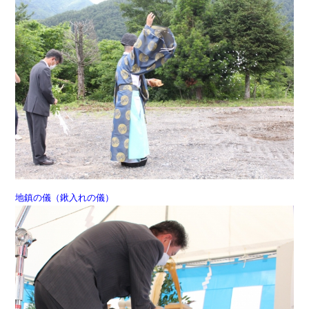
地鎮の儀（鍬入れの儀）