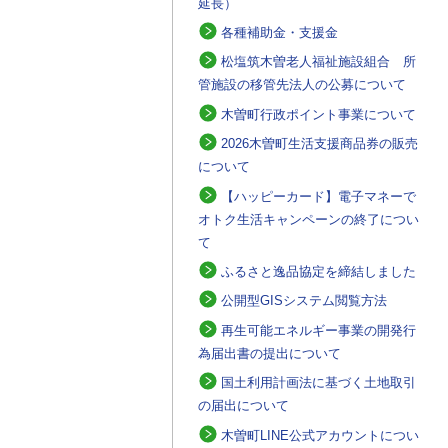
延長）
各種補助金・支援金
松塩筑木曽老人福祉施設組合 所
管施設の移管先法人の公募について
木曽町行政ポイント事業について
2026木曽町生活支援商品券の販売
について
【ハッピーカード】電子マネーで
オトク生活キャンペーンの終了につい
て
ふるさと逸品協定を締結しました
公開型GISシステム閲覧方法
再生可能エネルギー事業の開発行
為届出書の提出について
国土利用計画法に基づく土地取引
の届出について
木曽町LINE公式アカウントについ