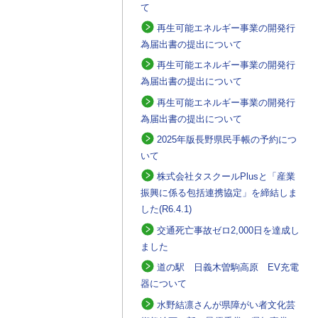
て
再生可能エネルギー事業の開発行
為届出書の提出について
再生可能エネルギー事業の開発行
為届出書の提出について
再生可能エネルギー事業の開発行
為届出書の提出について
2025年版長野県民手帳の予約につ
いて
株式会社タスクールPlusと「産業
振興に係る包括連携協定」を締結しま
した(R6.4.1)
交通死亡事故ゼロ2,000日を達成し
ました
道の駅 日義木曽駒高原 EV充電
器について
水野結凛さんが県障がい者文化芸