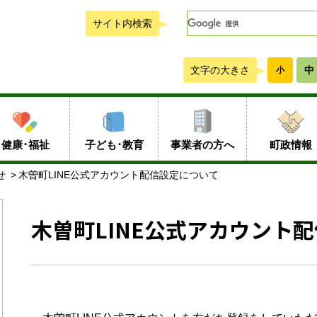
サイト内検索
文字の大きさ
中
小
健康･福祉
子ども･教育
事業者の方へ
町政情報
せ
木曽町LINE公式アカウント配信設定について
木曽町LINE公式アカウント