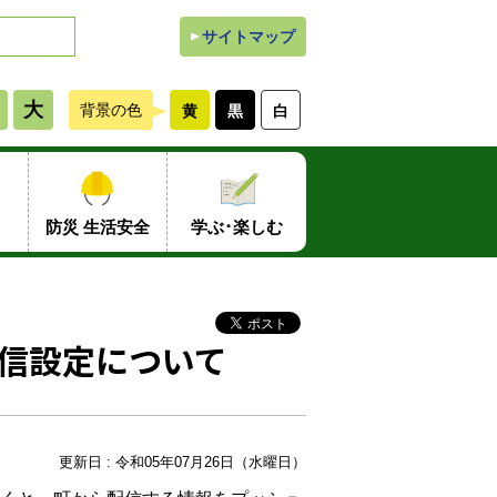
サイトマップ
大
背景の色
黄
黒
白
防災 生活安全
学ぶ･楽しむ
配信設定について
更新日 : 令和05年07月26日（水曜日）