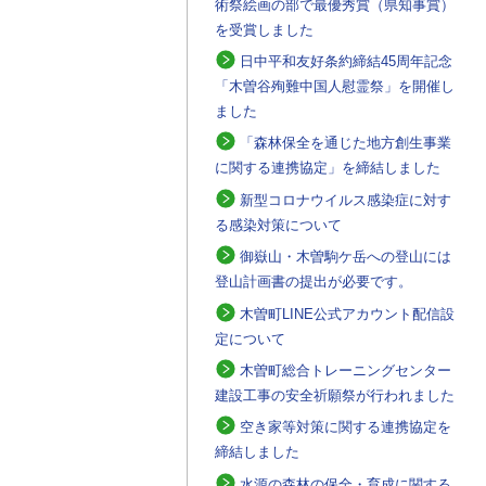
術祭絵画の部で最優秀賞（県知事賞）
を受賞しました
日中平和友好条約締結45周年記念
「木曽谷殉難中国人慰霊祭」を開催し
ました
「森林保全を通じた地方創生事業
に関する連携協定」を締結しました
新型コロナウイルス感染症に対す
る感染対策について
御嶽山・木曽駒ケ岳への登山には
登山計画書の提出が必要です。
木曽町LINE公式アカウント配信設
定について
木曽町総合トレーニングセンター
建設工事の安全祈願祭が行われました
空き家等対策に関する連携協定を
締結しました
水源の森林の保全・育成に関する