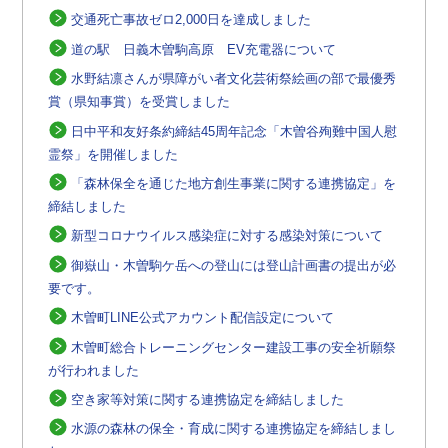
交通死亡事故ゼロ2,000日を達成しました
道の駅 日義木曽駒高原 EV充電器について
水野結凛さんが県障がい者文化芸術祭絵画の部で最優秀
賞（県知事賞）を受賞しました
日中平和友好条約締結45周年記念「木曽谷殉難中国人慰
霊祭」を開催しました
「森林保全を通じた地方創生事業に関する連携協定」を
締結しました
新型コロナウイルス感染症に対する感染対策について
御嶽山・木曽駒ケ岳への登山には登山計画書の提出が必
要です。
木曽町LINE公式アカウント配信設定について
木曽町総合トレーニングセンター建設工事の安全祈願祭
が行われました
空き家等対策に関する連携協定を締結しました
水源の森林の保全・育成に関する連携協定を締結しまし