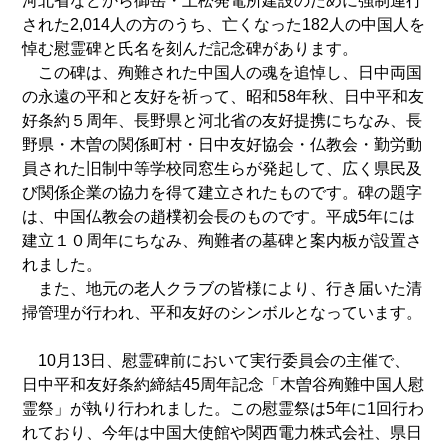
河北省などから御岳・上松発電所建設のために強制連行
された2,014人の方のうち、亡くなった182人の中国人を
悼む慰霊碑と氏名を刻んだ記念碑があります。
この碑は、殉難された中国人の魂を追悼し、日中両国
の永遠の平和と友好を祈って、昭和58年秋、日中平和友
好条約５周年、長野県と河北省の友好提携にちなみ、長
野県・木曽の関係町村・日中友好協会・仏教会・勤労動
員された旧制中等学校同窓生らが発起して、広く県民及
び関係企業の協力を得て建立されたものです。碑の題字
は、中国仏教会の趙樸初会長のものです。平成5年には
建立１０周年にちなみ、殉難者の墓碑と案内板が設置さ
れました。
また、地元の老人クラブの皆様により、行き届いた清
掃管理が行われ、平和友好のシンボルとなっています。
10月13日、慰霊碑前において実行委員会の主催で、
日中平和友好条約締結45周年記念「木曽谷殉難中国人慰
霊祭」が執り行われました。この慰霊祭は5年に1回行わ
れており、今年は中国大使館や関西電力株式会社、県日