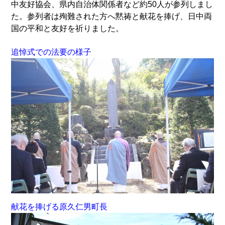
中友好協会、県内自治体関係者など約50人が参列しまし
た。参列者は殉難された方へ黙祷と献花を捧げ、日中両
国の平和と友好を祈りました。
追悼式での法要の様子
献花を捧げる原久仁男町長