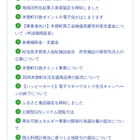
地域活性化起業人派遣協定を締結しました
木曽町行政ポイントの電子化がはじまります
【事業者向け】木曽町商工会物価高騰等対策支援金につ
いて（申請期間延長）
各種補助金・支援金
松塩筑木曽老人福祉施設組合 所管施設の移管先法人の
公募について
木曽町行政ポイント事業について
2026木曽町生活支援商品券の販売について
【ハッピーカード】電子マネーでオトク生活キャンペー
ンの終了について
ふるさと逸品協定を締結しました
公開型GISシステム閲覧方法
再生可能エネルギー事業の開発行為届出書の提出につい
て
国土利用計画法に基づく土地取引の届出について