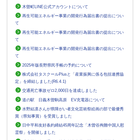
木曽町LINE公式アカウントについて
再生可能エネルギー事業の開発行為届出書の提出につい
て
再生可能エネルギー事業の開発行為届出書の提出につい
て
再生可能エネルギー事業の開発行為届出書の提出につい
て
2025年版長野県民手帳の予約について
株式会社タスクールPlusと「産業振興に係る包括連携協
定」を締結しました(R6.4.1)
交通死亡事故ゼロ2,000日を達成しました
道の駅 日義木曽駒高原 EV充電器について
水野結凛さんが県障がい者文化芸術祭絵画の部で最優秀
賞（県知事賞）を受賞しました
日中平和友好条約締結45周年記念「木曽谷殉難中国人慰
霊祭」を開催しました