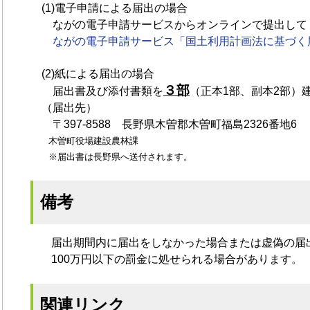
(1)電子申請による届出の場合
ながの電子申請サービスからオンラインで提出して
ながの電子申請サービス「国土利用計画法に基づく
(2)紙による届出の場合
３部
届出書及び添付書類を
（正本1部、副本2部）
（届出先）
〒397-8588 長野県木曽郡木曽町福島2326番地6
木曽町役場建設農林課
※届出書は長野県へ送付されます。
備考
届出期間内に届出をしなかった場合または虚偽の届
100万円以下の罰金に処せられる場合があります。
関連リンク