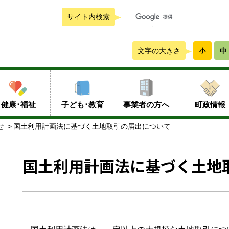
サイト内検索
文字の大きさ
中
小
健康･福祉
子ども･教育
事業者の方へ
町政情報
せ
国土利用計画法に基づく土地取引の届出について
国土利用計画法に基づく土地