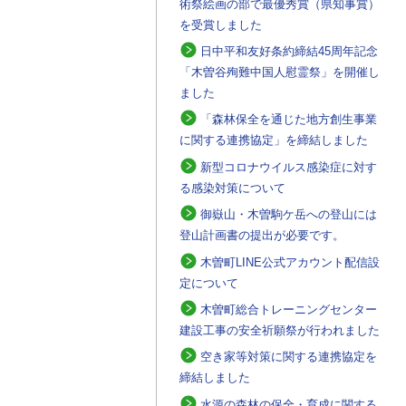
術祭絵画の部で最優秀賞（県知事賞）
を受賞しました
日中平和友好条約締結45周年記念
「木曽谷殉難中国人慰霊祭」を開催し
ました
「森林保全を通じた地方創生事業
に関する連携協定」を締結しました
新型コロナウイルス感染症に対す
る感染対策について
御嶽山・木曽駒ケ岳への登山には
登山計画書の提出が必要です。
木曽町LINE公式アカウント配信設
定について
木曽町総合トレーニングセンター
建設工事の安全祈願祭が行われました
空き家等対策に関する連携協定を
締結しました
水源の森林の保全・育成に関する