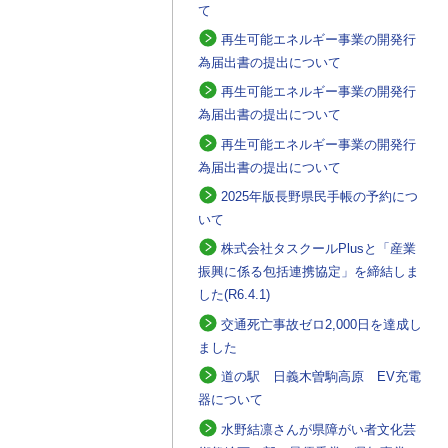
て
再生可能エネルギー事業の開発行
為届出書の提出について
再生可能エネルギー事業の開発行
為届出書の提出について
再生可能エネルギー事業の開発行
為届出書の提出について
2025年版長野県民手帳の予約につ
いて
株式会社タスクールPlusと「産業
振興に係る包括連携協定」を締結しま
した(R6.4.1)
交通死亡事故ゼロ2,000日を達成し
ました
道の駅 日義木曽駒高原 EV充電
器について
水野結凛さんが県障がい者文化芸