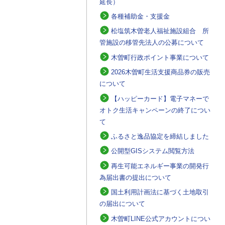
延長）
各種補助金・支援金
松塩筑木曽老人福祉施設組合 所
管施設の移管先法人の公募について
木曽町行政ポイント事業について
2026木曽町生活支援商品券の販売
について
【ハッピーカード】電子マネーで
オトク生活キャンペーンの終了につい
て
ふるさと逸品協定を締結しました
公開型GISシステム閲覧方法
再生可能エネルギー事業の開発行
為届出書の提出について
国土利用計画法に基づく土地取引
の届出について
木曽町LINE公式アカウントについ