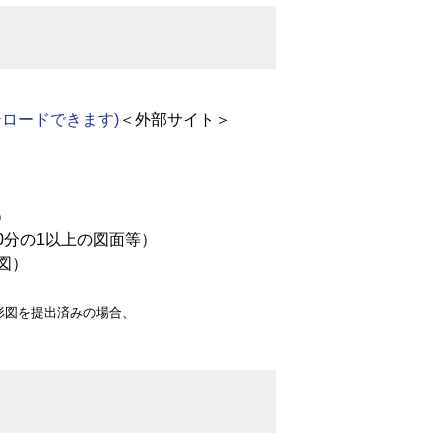
ンロードできます)
＜外部サイト＞
）
0分の1以上の図面等）
図）
地形図を提出済みの場合、