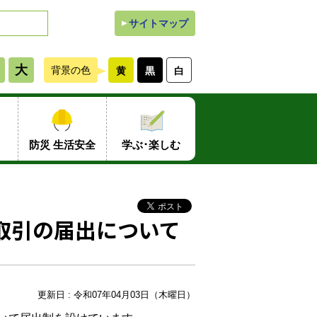
サイトマップ
大
背景の色
黄
黒
白
防災 生活安全
学ぶ･楽しむ
取引の届出について
更新日 : 令和07年04月03日（木曜日）