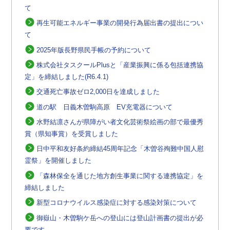
て
再生可能エネルギー事業の開発行為届出書の提出につい
て
2025年版長野県民手帳の予約について
株式会社タスクールPlusと「産業振興に係る包括連携協
定」を締結しました(R6.4.1)
交通死亡事故ゼロ2,000日を達成しました
道の駅 日義木曽駒高原 EV充電器について
水野結凛さんが県障がい者文化芸術祭絵画の部で最優秀
賞（県知事賞）を受賞しました
日中平和友好条約締結45周年記念「木曽谷殉難中国人慰
霊祭」を開催しました
「森林保全を通じた地方創生事業に関する連携協定」を
締結しました
新型コロナウイルス感染症に対する感染対策について
御嶽山・木曽駒ケ岳への登山には登山計画書の提出が必
要です。