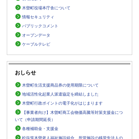
木曽町役場本庁舎について
情報セキュリティ
パブリックコメント
オープンデータ
ケーブルテレビ
おしらせ
木曽町生活支援商品券の使用期限について
地域活性化起業人派遣協定を締結しました
木曽町行政ポイントの電子化がはじまります
【事業者向け】木曽町商工会物価高騰等対策支援金につ
いて（申請期間延長）
各種補助金・支援金
松塩筑木曽老人福祉施設組合 所管施設の移管先法人の