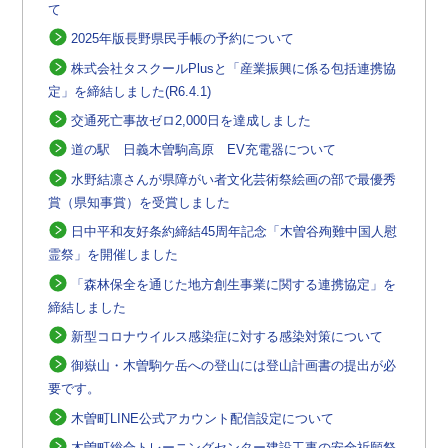
て
2025年版長野県民手帳の予約について
株式会社タスクールPlusと「産業振興に係る包括連携協
定」を締結しました(R6.4.1)
交通死亡事故ゼロ2,000日を達成しました
道の駅 日義木曽駒高原 EV充電器について
水野結凛さんが県障がい者文化芸術祭絵画の部で最優秀
賞（県知事賞）を受賞しました
日中平和友好条約締結45周年記念「木曽谷殉難中国人慰
霊祭」を開催しました
「森林保全を通じた地方創生事業に関する連携協定」を
締結しました
新型コロナウイルス感染症に対する感染対策について
御嶽山・木曽駒ケ岳への登山には登山計画書の提出が必
要です。
木曽町LINE公式アカウント配信設定について
木曽町総合トレーニングセンター建設工事の安全祈願祭