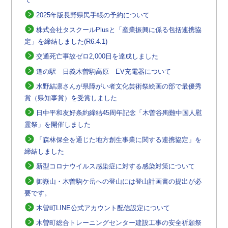
2025年版長野県民手帳の予約について
株式会社タスクールPlusと「産業振興に係る包括連携協
定」を締結しました(R6.4.1)
交通死亡事故ゼロ2,000日を達成しました
道の駅 日義木曽駒高原 EV充電器について
水野結凛さんが県障がい者文化芸術祭絵画の部で最優秀
賞（県知事賞）を受賞しました
日中平和友好条約締結45周年記念「木曽谷殉難中国人慰
霊祭」を開催しました
「森林保全を通じた地方創生事業に関する連携協定」を
締結しました
新型コロナウイルス感染症に対する感染対策について
御嶽山・木曽駒ケ岳への登山には登山計画書の提出が必
要です。
木曽町LINE公式アカウント配信設定について
木曽町総合トレーニングセンター建設工事の安全祈願祭