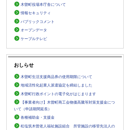
木曽町役場本庁舎について
情報セキュリティ
パブリックコメント
オープンデータ
ケーブルテレビ
おしらせ
木曽町生活支援商品券の使用期限について
地域活性化起業人派遣協定を締結しました
木曽町行政ポイントの電子化がはじまります
【事業者向け】木曽町商工会物価高騰等対策支援金につ
いて（申請期間延長）
各種補助金・支援金
松塩筑木曽老人福祉施設組合 所管施設の移管先法人の