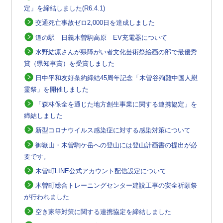
定」を締結しました(R6.4.1)
交通死亡事故ゼロ2,000日を達成しました
道の駅 日義木曽駒高原 EV充電器について
水野結凛さんが県障がい者文化芸術祭絵画の部で最優秀
賞（県知事賞）を受賞しました
日中平和友好条約締結45周年記念「木曽谷殉難中国人慰
霊祭」を開催しました
「森林保全を通じた地方創生事業に関する連携協定」を
締結しました
新型コロナウイルス感染症に対する感染対策について
御嶽山・木曽駒ケ岳への登山には登山計画書の提出が必
要です。
木曽町LINE公式アカウント配信設定について
木曽町総合トレーニングセンター建設工事の安全祈願祭
が行われました
空き家等対策に関する連携協定を締結しました